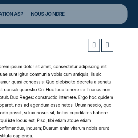
TION ASP
NOUS JOINDRE
orem ipsum dolor sit amet, consectetur adipiscing elit.
uae sunt igitur communia vobis cum antiquis, iis sic
tamur quasi concessis; Quo plebiscito decreta a senatu
st consuli quaestio Cn. Hoc loco tenere se Triarius non
otuit. Duo Reges: constructio interrete. Ergo hoc quidem
pparet, nos ad agendum esse natos. Unum nescio, quo
odo possit, si luxuriosus sit, finitas cupiditates habere.
tqui iste locus est, Piso, tibi etiam atque etiam
onfirmandus, inquam; Duarum enim vitarum nobis erunt
nstituta capienda.