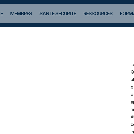
E
MEMBRES
SANTÉ SÉCURITÉ
RESSOURCES
FORMA
L
Q
u
e
p
a
m
A
c
i