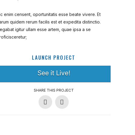
ic enim censent, oportunitatis esse beate vivere. Et
arum quidem rerum facilis est et expedita distinctio.
egabat igitur ullam esse artem, quae ipsa a se
roficisceretur;
LAUNCH PROJECT
See it Live!
SHARE THIS PROJECT