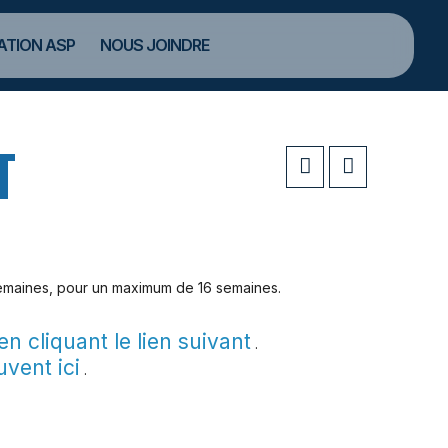
TION ASP
NOUS JOINDRE
T
4 semaines, pour un maximum de 16 semaines.
en cliquant le lien suivant
.
uvent ici
.
.