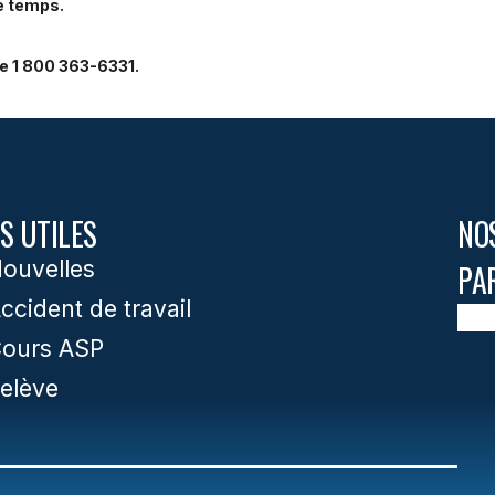
e temps.
e 1 800 363-6331.
S UTILES
NO
ouvelles
PA
ccident de travail
ours ASP
elève