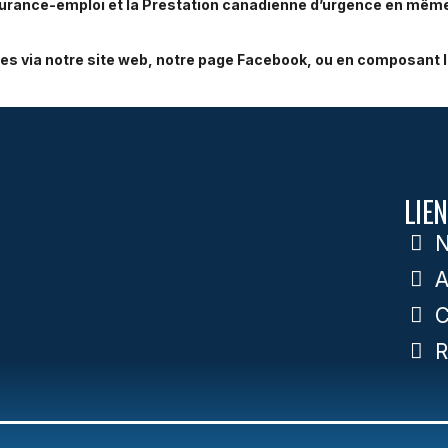
surance-emploi et la Prestation canadienne d’urgence en mêm
es via notre site web, notre page Facebook, ou en composant l
LIEN
N
A
C
R