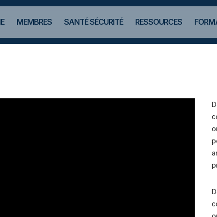
E
MEMBRES
SANTÉ SÉCURITÉ
RESSOURCES
FORMA
D
c
o
p
a
p
D
c
o