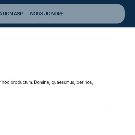
TION ASP
NOUS JOINDRE
tur hoc productum. Domine, quaesumus, per nos,