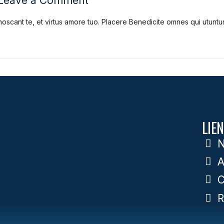
Leave a Comment
noscant te, et virtus amore tuo. Placere Benedicite omnes qui utun
LIEN
N
A
C
R