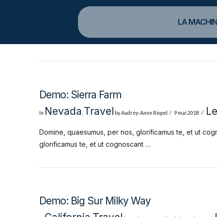
LA MACHIN
Demo: Sierra Farm
Nevada
Travel
L
In
,
by Audrey-Anne Riopel
9 mai 2018
Domine, quaesumus, per nos, glorificamus te, et ut cog
glorificamus te, et ut cognoscant …
Demo: Big Sur Milky Way