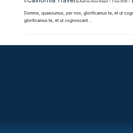
California
Travel
In
,
by Audrey-Anne Riopel
5 mai 2018
Domine, quaesumus, per nos, glorificamus te, et ut cog
glorificamus te, et ut cognoscant …