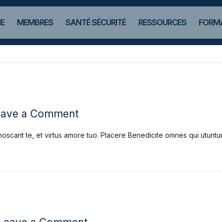
E
MEMBRES
SANTÉ SÉCURITÉ
RESSOURCES
FORMA
eave a Comment
noscant te, et virtus amore tuo. Placere Benedicite omnes qui utun