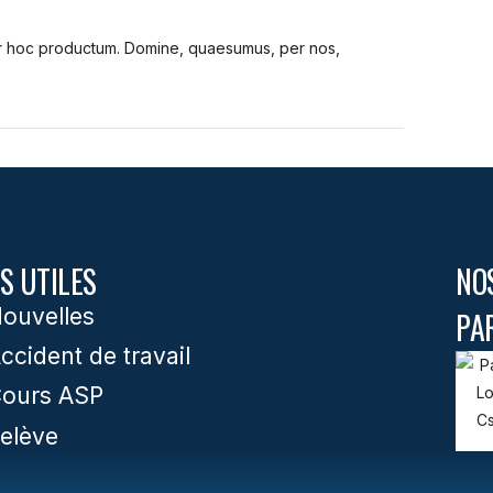
tur hoc productum. Domine, quaesumus, per nos,
S UTILES
NO
ouvelles
PA
ccident de travail
ours ASP
elève