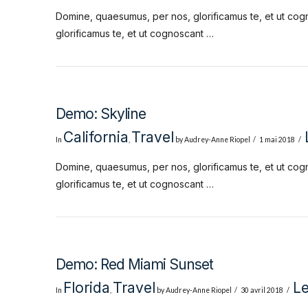
Domine, quaesumus, per nos, glorificamus te, et ut cog
glorificamus te, et ut cognoscant …
Demo: Skyline
California
Travel
In
,
by Audrey-Anne Riopel
1 mai 2018
Domine, quaesumus, per nos, glorificamus te, et ut cog
glorificamus te, et ut cognoscant …
Demo: Red Miami Sunset
Florida
Travel
L
In
,
by Audrey-Anne Riopel
30 avril 2018