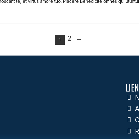
noscant te, et virtus amore tuo. Placere Benedicite omnes qui utun
2
→
1
LIEN
N
A
C
R