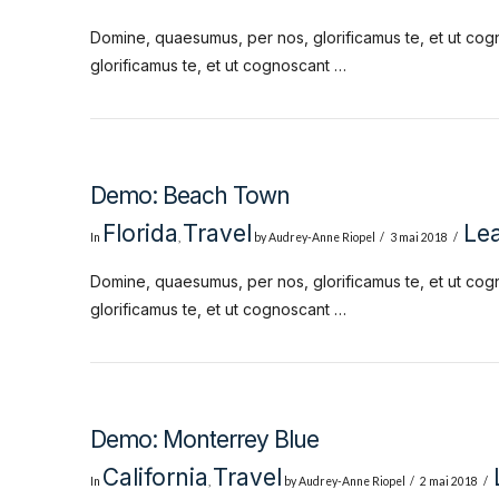
Domine, quaesumus, per nos, glorificamus te, et ut cog
glorificamus te, et ut cognoscant …
Demo: Beach Town
Florida
Travel
Le
In
,
by Audrey-Anne Riopel
3 mai 2018
Domine, quaesumus, per nos, glorificamus te, et ut cog
glorificamus te, et ut cognoscant …
Demo: Monterrey Blue
California
Travel
In
,
by Audrey-Anne Riopel
2 mai 2018