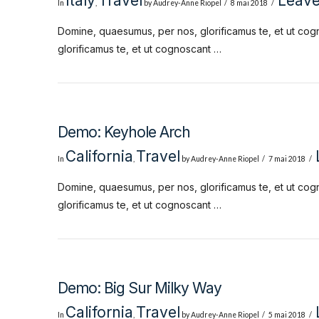
Italy
Travel
Leav
In
,
by Audrey-Anne Riopel
8 mai 2018
Domine, quaesumus, per nos, glorificamus te, et ut cog
glorificamus te, et ut cognoscant …
Demo: Keyhole Arch
California
Travel
In
,
by Audrey-Anne Riopel
7 mai 2018
Domine, quaesumus, per nos, glorificamus te, et ut cog
glorificamus te, et ut cognoscant …
Demo: Big Sur Milky Way
California
Travel
In
,
by Audrey-Anne Riopel
5 mai 2018