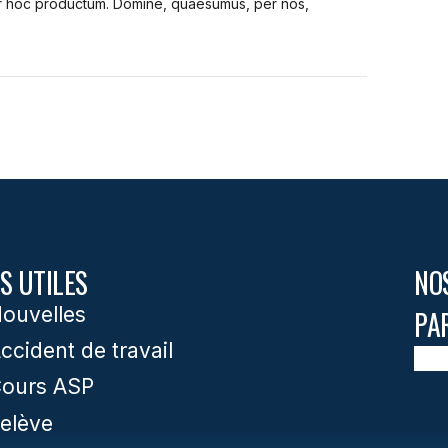
tur hoc productum. Domine, quaesumus, per nos,
S UTILES
NO
ouvelles
PA
ccident de travail
ours ASP
elève