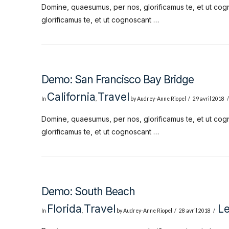
Domine, quaesumus, per nos, glorificamus te, et ut cog
glorificamus te, et ut cognoscant …
Demo: San Francisco Bay Bridge
California
Travel
In
,
by Audrey-Anne Riopel
29 avril 2018
Domine, quaesumus, per nos, glorificamus te, et ut cog
glorificamus te, et ut cognoscant …
Demo: South Beach
Florida
Travel
L
In
,
by Audrey-Anne Riopel
28 avril 2018