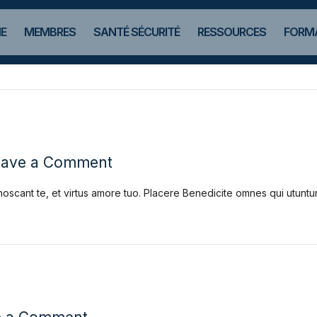
E
MEMBRES
SANTÉ SÉCURITÉ
RESSOURCES
FORMA
eave a Comment
noscant te, et virtus amore tuo. Placere Benedicite omnes qui utun