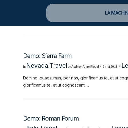
LA MACHIN
Demo: Sierra Farm
Nevada
Travel
L
In
,
by Audrey-Anne Riopel
9 mai 2018
Domine, quaesumus, per nos, glorificamus te, et ut cog
glorificamus te, et ut cognoscant …
Demo: Roman Forum