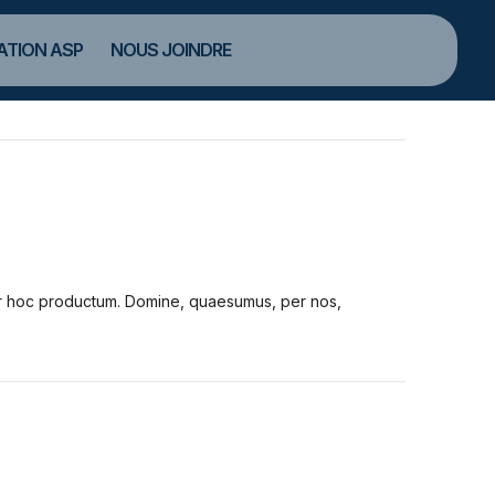
TION ASP
NOUS JOINDRE
tur hoc productum. Domine, quaesumus, per nos,