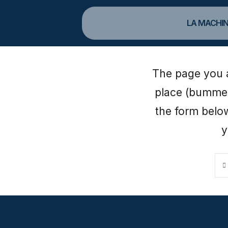
LA MACHIN
The page you ar
place (bummer)
the form below.
y
Sea