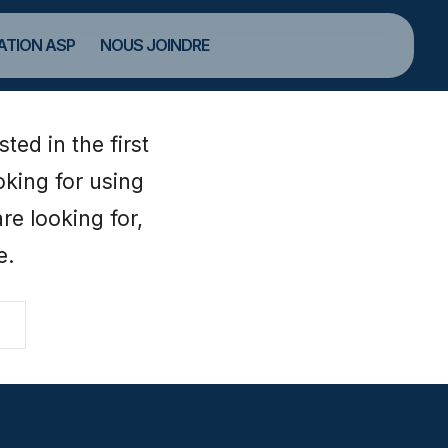
TION ASP
NOUS JOINDRE
ted in the first
oking for using
are looking for,
e.