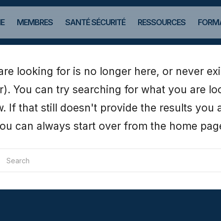
E
MEMBRES
SANTÉ SÉCURITÉ
RESSOURCES
FORMA
e looking for is no longer here, or never exis
. You can try searching for what you are lo
 If that still doesn't provide the results you 
ou can always start over from the home pag
rch