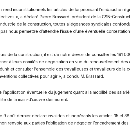
 rend inconstitutionnels les articles de loi priorisant l’embauche ré
llectives », a déclaré Pierre Brassard, président de la CSN-Constr
l’industrie de la construction, toutes allégeances syndicales confond
s nous permettre d’attendre l’issue d’une éventuelle contestation ju
urs de la construction, il est de notre devoir de consulter les 191 000 
nner à leurs comités de négociation en vue du renouvellement des con
nir et consulter l’ensemble des travailleuses et travailleurs de la c
ventions collectives pour agir », a conclu M. Brassard.
application éventuelle du jugement quant à la mobilité des salarié-e
ilité de la main-d’œuvre demeurent.
9 août dernier déclare invalides et inopérants les articles 35 et 3
non renvoie aux parties l’obligation de négocier l’encadrement des