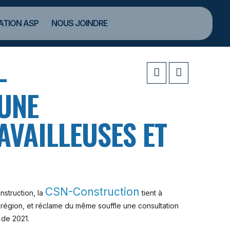
TION ASP
NOUS JOINDRE
-
UNE
AVAILLEUSES ET
CSN-Construction
onstruction, la
tient à
n région, et réclame du même souffle une consultation
 de 2021.