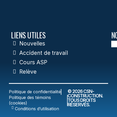
LIENS UTILES
N
Nouvelles
Accident de travail
Cours ASP
Relève
© 2026 CSN-
Politique de confidentialité
CONSTRUCTION.
Politique des témoins
TOUS DROITS
(cookies)
RÉSERVÉS.
Conditions d’utilisation